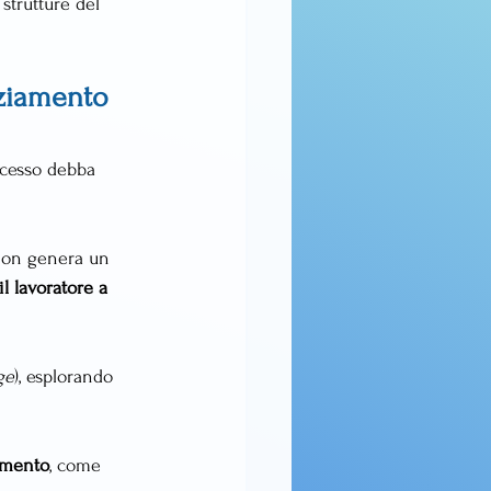
strutture del 
ziamento 
recesso debba 
non genera un 
il lavoratore a 
ge
), esplorando 
amento
, come 