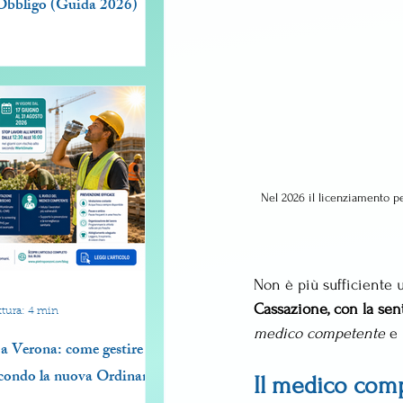
Obbligo (Guida 2026)
Nel 2026 il licenziamento pe
Non è più sufficiente u
Cassazione, con la sen
ttura: 4 min
medico competente
 e 
a Verona: come gestire lo
secondo la nuova Ordinanza
Il medico comp