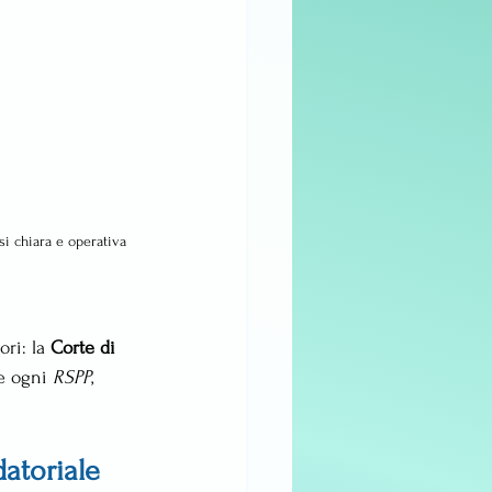
si chiara e operativa 
ri: la 
Corte di 
he ogni 
RSPP
, 
atoriale 