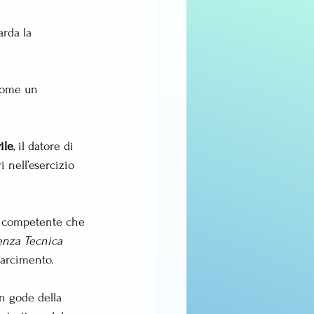
arda la 
come un 
ile
, il datore di 
 nell’esercizio 
 competente che 
nza Tecnica 
isarcimento.
n gode della 