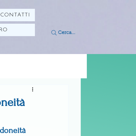
CONTATTI
ORO
Cerca...
neità
idoneità