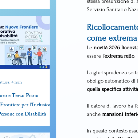
stessa presunzione di a
Servizio Sanitario Naz
Ricollocamento
come extrema 
Le 
novità 2026 licenz
essere l’
extrema ratio
.
La giurisprudenza sott
obbligo automatico di l
ettura: 4 min
quella specifica attività
oro e Terzo Piano
rontiere per l’Inclusione
Il datore di lavoro ha l
Persone con Disabilità -
anche 
mansioni inferio
026
In questo contesto ass