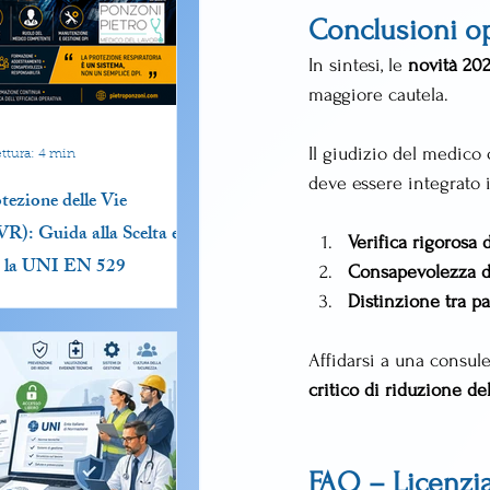
Conclusioni op
In sintesi, le 
novità 20
maggiore cautela.
Il giudizio del medico
ttura: 4 min
deve essere integrato 
tezione delle Vie
R): Guida alla Scelta e
Verifica rigorosa
o la UNI EN 529
Consapevolezza del
Distinzione tra pa
Affidarsi a una consule
critico di riduzione de
FAQ – Licenzi