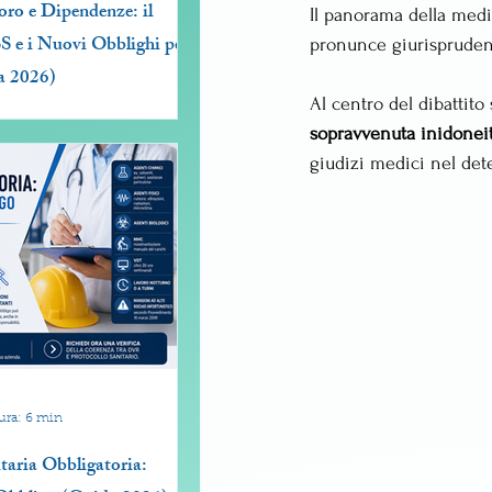
oro e Dipendenze: il
Il panorama della medic
 e i Nuovi Obblighi per
pronunce giurisprudenz
a 2026)
Al centro del dibattito
sopravvenuta inidonei
giudizi medici nel dete
ura: 6 min
taria Obbligatoria: