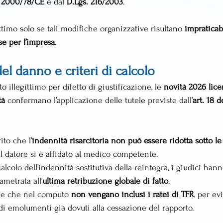
a 2000/78/CE
 e dal 
D.Lgs. 216/2003
.
ttimo solo se tali modifiche organizzative risultano 
impraticabi
e per l’impresa
.
el danno e criteri di calcolo
 illegittimo per difetto di giustificazione, le 
novità 2026 lic
tà
 confermano l’applicazione delle tutele previste dall’
art. 18 d
to che l’
indennità risarcitoria non può essere ridotta sotto l
il datore si è affidato al medico competente.
calcolo dell’indennità sostitutiva della reintegra, i giudici han
metrata all’
ultima retribuzione globale di fatto
.
le che nel computo 
non vengano inclusi i ratei di TFR
, per ev
di emolumenti già dovuti alla cessazione del rapporto.