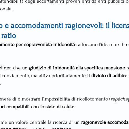
ttendibilità degli accertamenti provenienti da enti pubblici o 
ionale.
 e accomodamenti ragionevoli: il licen
ratio
iamento per sopravvenuta inidoneità
 rafforzano l’idea che il 
olinea che un 
giudizio di inidoneità alla specifica mansione
 
icenziamento, ma attiva prioritariamente il 
divieto di adibire 
.
’onere di dimostrare l’impossibilità di ricollocamento (
repêcha
ri compatibili con lo stato di salute
.
ume un valore centrale la ricerca di un 
ragionevole accomod