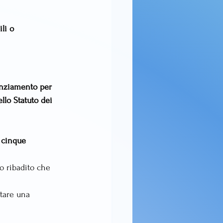
li o 
enziamento per 
ello Statuto dei 
e cinque 
no ribadito che 
itare una 