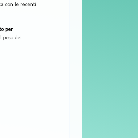
ca con le recenti 
to per 
il peso dei 