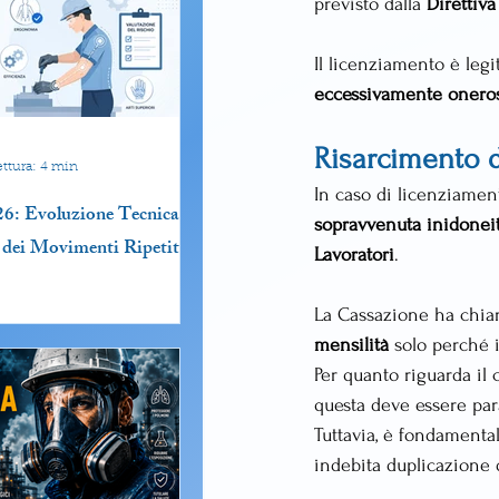
previsto dalla 
Direttiv
Il licenziamento è legi
eccessivamente oneros
Risarcimento d
ettura: 4 min
In caso di licenziamento
6: Evoluzione Tecnica
sopravvenuta inidonei
 dei Movimenti Ripetitivi
Lavoratori
.
La Cassazione ha chiari
mensilità
 solo perché 
Per quanto riguarda il 
questa deve essere para
Tuttavia, è fondamenta
indebita duplicazione 