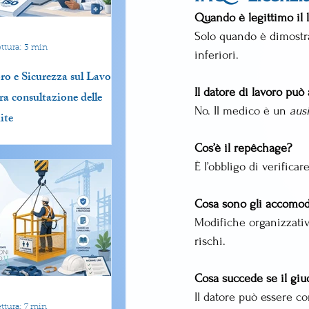
Quando è legittimo il
Solo quando è dimostrat
ttura: 3 min
inferiori.
ro e Sicurezza sul Lavoro:
Il datore di lavoro pu
era consultazione delle
No. Il medico è un 
ausi
ite
Cos’è il repêchage?
È l’obbligo di verificar
Cosa sono gli accomod
Modifiche organizzativ
rischi.
Cosa succede se il giu
Il datore può essere c
ttura: 7 min