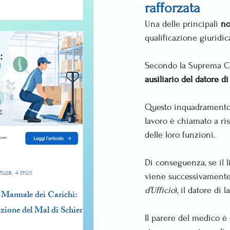
rafforzata
Una delle principali 
no
qualificazione giuridi
Secondo la Suprema Co
ausiliario del datore di
Questo inquadramento h
lavoro è chiamato a ris
delle loro funzioni.
Di conseguenza, se il 
tura: 4 min
viene successivamente 
d’Ufficio
), il datore di l
Manuale dei Carichi:
zione del Mal di Schiena
Il parere del medico è