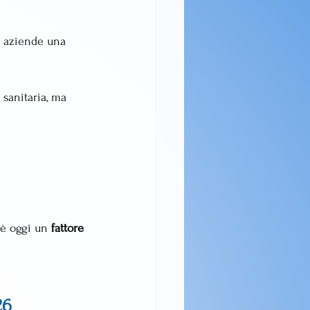
 aziende una 
sanitaria, ma 
 è oggi un 
fattore 
26