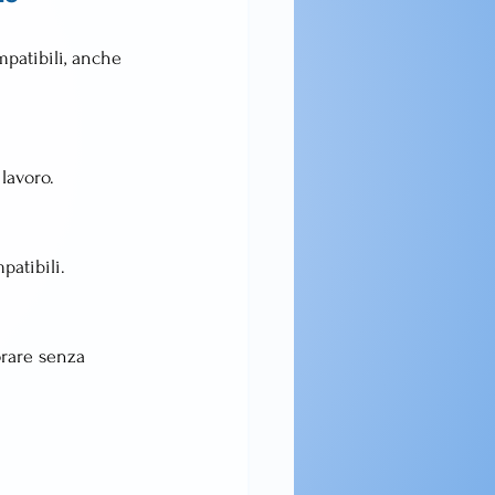
mpatibili, anche 
 lavoro.
patibili.
orare senza 