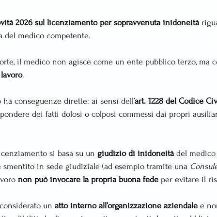
vità 2026 sul licenziamento per sopravvenuta inidoneità
 rigu
ca del medico competente.
rte, il medico non agisce come un ente pubblico terzo, ma 
 lavoro
.
a conseguenze dirette: ai sensi dell’
art. 1228 del Codice Civ
pondere dei fatti dolosi o colposi commessi dai propri ausiliari
licenziamento si basa su un 
giudizio di inidoneità
 del medico
smentito in sede giudiziale (ad esempio tramite una 
Consule
avoro 
non può invocare la propria buona fede
 per evitare il r
 considerato un 
atto interno all’organizzazione aziendale
 e no