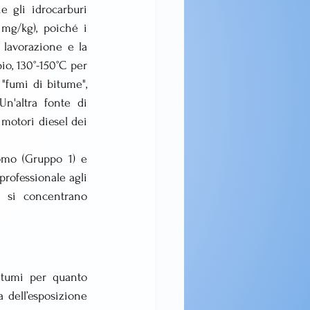
gli idrocarburi 
mg/kg), poiché i 
 lavorazione e la 
o, 130°-150°C per 
"fumi di bitume", 
n'altra fonte di 
 motori diesel dei 
omo (Gruppo 1) e 
rofessionale agli 
 si concentrano 
tumi per quanto 
 dell’esposizione 