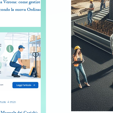
a Verona: come gestire lo
secondo la nuova Ordinanza
tura: 4 min