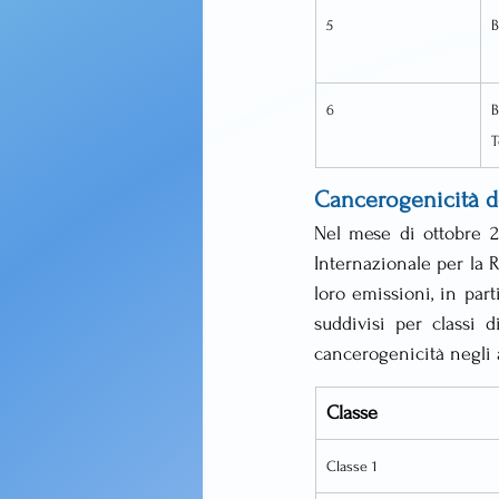
5
B
6
B
T
Cancerogenicità deg
Nel mese di ottobre 20
Internazionale per la 
loro emissioni, in parti
suddivisi per classi d
cancerogenicità negli 
Classe
Classe 1