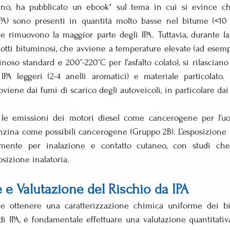
o, ha pubblicato un ebook* sul tema in cui si evince che 
(IPA) sono presenti in quantità molto basse nel bitume (<10 
one rimuovono la maggior parte degli IPA. Tuttavia, durante la
otti bituminosi, che avviene a temperature elevate (ad esempi
oso standard e 200°-220°C per l’asfalto colato), si rilasciano 
PA leggeri (2-4 anelli aromatici) e materiale particolato. U
oviene dai fumi di scarico degli autoveicoli, in particolare dai
o le emissioni dei motori diesel come cancerogene per l’u
nzina come possibili cancerogene (Gruppo 2B). L’esposizione p
lmente per inalazione e contatto cutaneo, con studi che
sizione inalatoria.
e e Valutazione del Rischio da IPA
le ottenere una caratterizzazione chimica uniforme dei bi
di IPA, è fondamentale effettuare una valutazione quantitativa