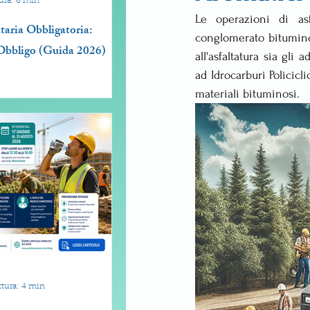
ura: 6 min
Le operazioni di asf
taria Obbligatoria:
conglomerato bituminos
Obbligo (Guida 2026)
all'asfaltatura sia gli 
ad Idrocarburi Policicli
materiali bituminosi.
ttura: 4 min