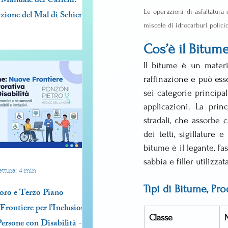
Manuale dei Carichi:
Le operazioni di asfaltatura
zione del Mal di Schiena
miscele di idrocarburi policicl
Cos’è il Bitum
Il bitume è un materia
raffinazione e può esse
sei categorie principal
applicazioni. La prin
stradali, che assorbe 
dei tetti, sigillature 
bitume è il legante, l’a
sabbia e filler utilizza
ettura: 4 min
Tipi di Bitume, Pr
oro e Terzo Piano
rontiere per l’Inclusione
Classe
Persone con Disabilità -