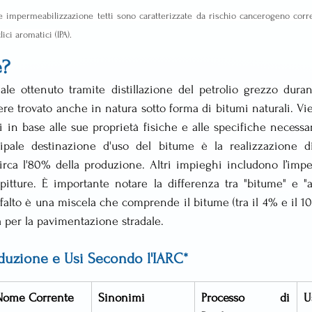
 e impermeabilizzazione tetti sono caratterizzate da rischio cancerogeno correl
ici aromatici (IPA).
e?
le ottenuto tramite distillazione del petrolio grezzo durant
re trovato anche in natura sotto forma di bitumi naturali. Vien
i in base alle sue proprietà fisiche e alle specifiche necessar
cipale destinazione d'uso del bitume è la realizzazione d
circa l'80% della produzione. Altri impieghi includono l’imp
e pitture. È importante notare la differenza tra "bitume" e "as
sfalto è una miscela che comprende il bitume (tra il 4% e il 10%
ta per la pavimentazione stradale.
oduzione e Usi Secondo l'IARC*
Nome Corrente
Sinonimi
Processo di 
U