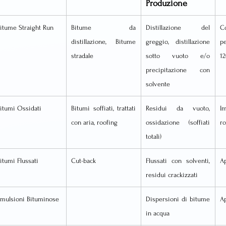
Produzione
itume Straight Run
Bitume da 
Distillazione del 
C
distillazione, Bitume 
greggio, distillazione 
pe
stradale
sotto vuoto e/o 
12
precipitazione con 
solvente
itumi Ossidati
Bitumi soffiati, trattati 
Residui da vuoto, 
Im
con aria, roofing
ossidazione (soffiati 
ro
totali)
itumi Flussati
Cut-back
Flussati con solventi, 
Ap
residui crackizzati
mulsioni Bituminose
Dispersioni di bitume 
Ap
in acqua