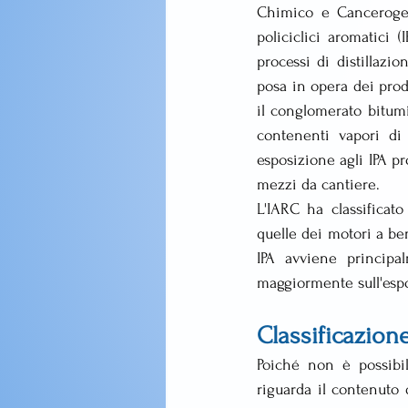
Chimico e Cancerogen
policiclici aromatici 
processi di distillazi
posa in opera dei prod
il conglomerato bitumin
contenenti vapori di I
esposizione agli IPA pr
mezzi da cantiere.
L'IARC ha classificat
quelle dei motori a be
IPA avviene principa
maggiormente sull'espo
Classificazion
Poiché non è possibi
riguarda il contenuto 