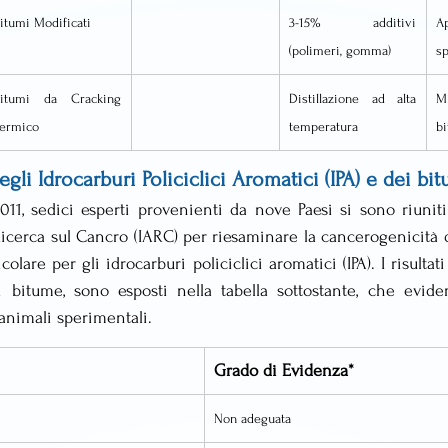
itumi Modificati
3-15% additivi 
Ap
(polimeri, gomma)
sp
itumi da Cracking 
Distillazione ad alta 
M
ermico
temperatura
b
li Idrocarburi Policiclici Aromatici (IPA) e dei bi
11, sedici esperti provenienti da nove Paesi si sono riuniti
Ricerca sul Cancro (IARC) per riesaminare la cancerogenicità d
colare per gli idrocarburi policiclici aromatici (IPA). I risultati 
i bitume, sono esposti nella tabella sottostante, che eviden
animali sperimentali.
Grado di Evidenza*
Non adeguata