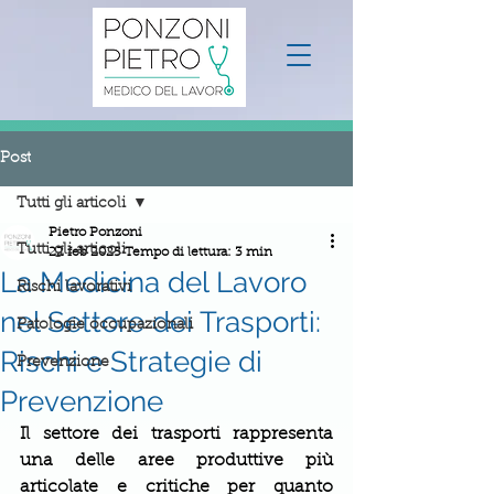
Post
Tutti gli articoli
Pietro Ponzoni
Tutti gli articoli
22 feb 2025
Tempo di lettura: 3 min
La Medicina del Lavoro
Rischi lavorativi
nel Settore dei Trasporti:
Patologie occupazionali
Rischi e Strategie di
Prevenzione
Prevenzione
Il settore dei trasporti rappresenta 
una delle aree produttive più 
articolate e critiche per quanto 