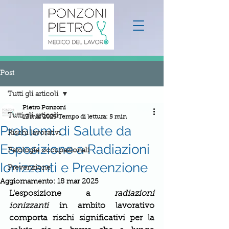
Post
Tutti gli articoli
Pietro Ponzoni
Tutti gli articoli
17 mar 2025
Tempo di lettura: 5 min
Problemi di Salute da
Rischi lavorativi
Esposizione a Radiazioni
Patologie occupazionali
Ionizzanti e Prevenzione
Prevenzione
Aggiornamento:
18 mar 2025
L'esposizione a 
radiazioni 
ionizzanti
 in ambito lavorativo 
comporta rischi significativi per la 