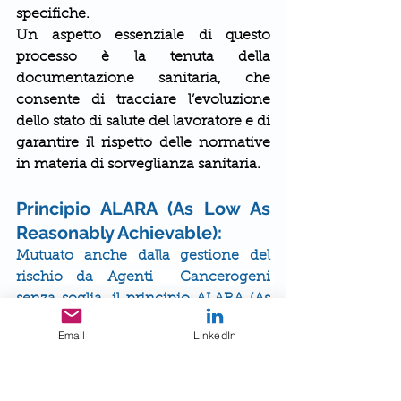
specifiche.
Un aspetto essenziale di questo 
processo è la tenuta della 
documentazione sanitaria, che 
consente di tracciare l’evoluzione 
dello stato di salute del lavoratore e di 
garantire il rispetto delle normative 
in materia di sorveglianza sanitaria.
Principio ALARA (As Low As 
Reasonably Achievable):
Mutuato anche dalla gestione del 
rischio da Agenti  Cancerogeni 
senza soglia, il principio ALARA (As 
Low As Reasonably Achievable) mira 
Email
LinkedIn
a mantenere le esposizioni alle 
radiazioni ionizzanti al livello più 
basso ragionevolmente ottenibile, 